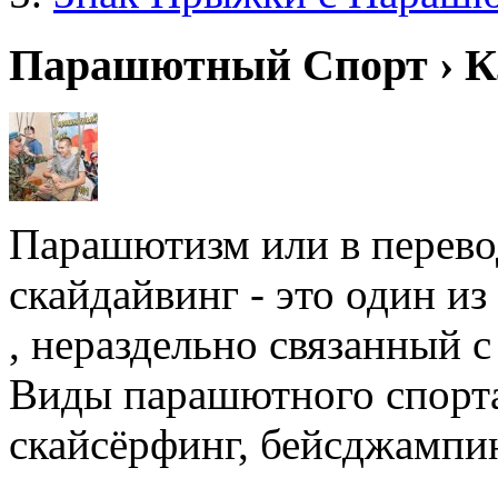
Парашютный Спорт › К
Парашютизм или в перевод
скайдайвинг - это один и
, нераздельно связанный 
Виды парашютного спорта
скайсёрфинг, бейсджампин