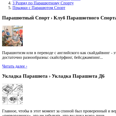
3 Разряд по Парашютному Спорту
Прыжки с Парашютом Спорт
Парашютный Спорт › Клуб Парашютного Спорт
Парашютизм или в переводе с английского как скайдайвинг - 
достаточно разнообразны: скайсёрфинг, бейсджампинг...
Читать далее ›
Укладка Парашюта › Укладка Парашюта Д6
Главное, чтобы в этот момент за спиной был проверенный и ве
«перворазнику», это не забывать, что вы пока всего лишь...