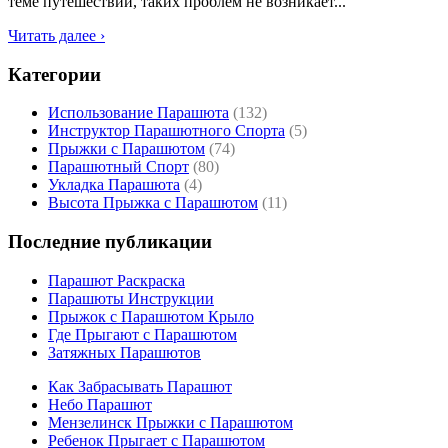
теме путешествий, таких проблем не возникает...
Читать далее ›
Категории
Использование Парашюта
(132)
Инструктор Парашютного Спорта
(5)
Прыжки с Парашютом
(74)
Парашютный Спорт
(80)
Укладка Парашюта
(4)
Высота Прыжка с Парашютом
(11)
Последние публикации
Парашют Раскраска
Парашюты Инструкции
Прыжок с Парашютом Крыло
Где Прыгают с Парашютом
Затяжных Парашютов
Как Забрасывать Парашют
Небо Парашют
Мензелинск Прыжки с Парашютом
Ребенок Прыгает с Парашютом