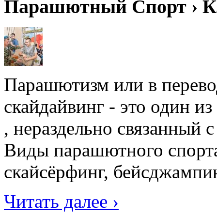
Парашютный Спорт › К
Парашютизм или в перевод
скайдайвинг - это один и
, нераздельно связанный 
Виды парашютного спорта
скайсёрфинг, бейсджампин
Читать далее ›