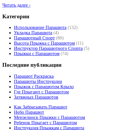
Читать далее ›
Категории
Использование Парашюта
(132)
Укладка Парашюта
(4)
Парашютный Спорт
(80)
Высота Прыжка с Парашютом
(11)
Инструктор Парашютного Спорта
(5)
Прыжки с Парашютом
(74)
Последние публикации
Парашют Раскраска
Парашюты Инструкции
Прыжок с Парашютом Крыло
Где Прыгают с Парашютом
Затяжных Парашютов
Как Забрасывать Парашют
Небо Парашют
Мензелинск Прыжки с Парашютом
Ребенок Прыгает с Парашютом
Инструкция Прыжкам с Парашюта