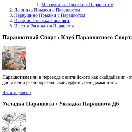
Мензелинск Прыжки с Парашютом
Ясюниха Прыжки с Парашютом
Первушино Прыжки с Парашютом
История Прыжка Парашют
Высота Раскрытия Парашюта
Парашютный Спорт › Клуб Парашютного Спорт
Парашютизм или в переводе с английского как скайдайвинг - 
достаточно разнообразны: скайсёрфинг, бейсджампинг...
Читать далее ›
Укладка Парашюта › Укладка Парашюта Д6