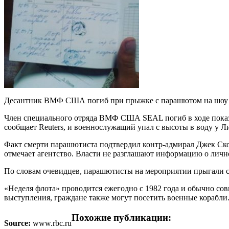
Десантник ВМФ США погиб при прыжке с парашютом на шоу
Член специального отряда ВМФ США SEAL погиб в ходе показ
сообщает Reuters, и военнослужащий упал с высоты в воду у 
Факт смерти парашютиста подтвердил контр-адмирал Джек Скор
отмечает агентство. Власти не разглашают информацию о лично
По словам очевидцев, парашютисты на мероприятии прыгали с
«Неделя флота» проводится ежегодно с 1982 года и обычно со
выступления, граждане также могут посетить военные корабли
Похожие публикации:
Source:
www.rbc.ru