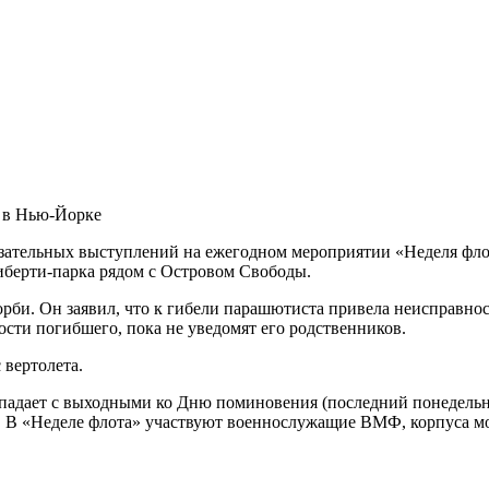
 в Нью-Йорке
ательных выступлений на ежегодном мероприятии «Неделя флот
Либерти-парка рядом с Островом Свободы.
би. Он заявил, что к гибели парашютиста привела неисправнос
сти погибшего, пока не уведомят его родственников.
 вертолета.
впадает с выходными ко Дню поминовения (последний понедельн
. В «Неделе флота» участвуют военнослужащие ВМФ, корпуса мо