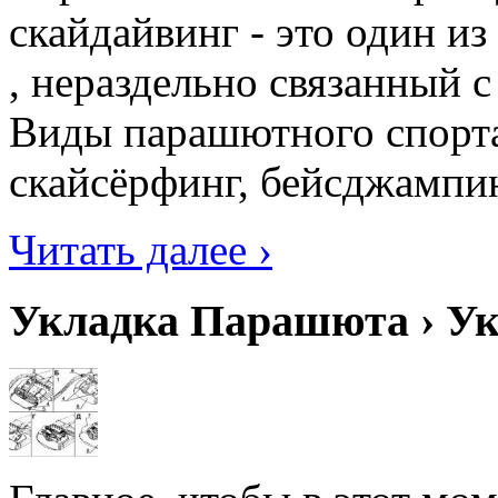
скайдайвинг - это один и
, нераздельно связанный 
Виды парашютного спорта
скайсёрфинг, бейсджампин
Читать далее ›
Укладка Парашюта › У