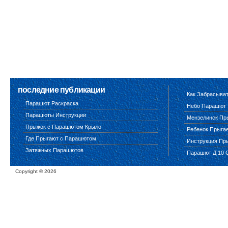
последние публикации
Как Забрасыва
Парашют Раскраска
Небо Парашют
Парашюты Инструкции
Мензелинск Пр
Прыжок с Парашютом Крыло
Ребенок Прыга
Где Прыгают с Парашютом
Инструкция Пр
Затяжных Парашютов
Парашют Д 10 
Copyright ©
2026