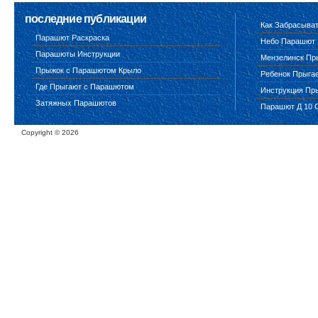
последние публикации
Как Забрасыва
Парашют Раскраска
Небо Парашют
Парашюты Инструкции
Мензелинск Пр
Прыжок с Парашютом Крыло
Ребенок Прыга
Где Прыгают с Парашютом
Инструкция Пр
Затяжных Парашютов
Парашют Д 10 
Copyright ©
2026