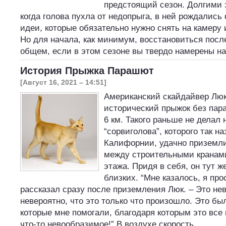
предстоящий сезон. Долгими
когда голова пухла от недопрыга, в ней рождались
идеи, которые обязательно нужно снять на камеру 
Но для начала, как минимум, восстановиться посл
общем, если в этом сезоне вы твердо намерены н
История Прыжка Парашют
[Август 16, 2021 – 14:51]
Американский скайдайвер Лю
исторический прыжок без пар
6 км. Такого раньше не делал 
“сорвиголова”, которого так н
Калифорнии, удачно приземли
между строительными кранами
этажа. Придя в себя, он тут ж
близких. “Мне казалось, я про
рассказал сразу после приземления Люк. – Это нев
невероятно, что это только что произошло. Это бы
которые мне помогали, благодаря которым это все
что-то невообразимое!” В воздухе скорость…