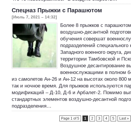
Спецназ Прыжки с Парашютом
[Июль 7, 2021 – 14:32]
Более 8 прыжков с парашютом
воздушно-десантной подготов
обучения совершат военносл
подразделений специального 
Западного военного округа, д
территории Тамбовской и Пск
Воздушное десантирование в
военнослужащими в полном б
из самолетов Ан-26 и Ан-12 на высотах около 800 м
так и ночное время. Для прыжков используются п
модификаций – Д-10, Д-6 и Арбалет-2. Помимо вы
стандартных элементов воздушно-десантной подго
подразделения…
Page 1 of 5
1
2
3
4
5
Last »