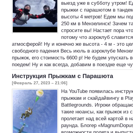
выезд уже в субботу утром! 
прыжки с парашютом в тандем
высоты 4 метров! Едем мы по
250 км в Мензелинск! Зачем та
спросите вы! Настает пора что
потому что аэроклуб славитс
атмосферой! Ну и конечно же высота - 4 м - это ц
свободного падения Весь июль в аэроклубе Мензел
прыжок, его стоимость 6600 р! Не будем упускать 
поедем! Ну и как всегда, добавим в поездке еще ч
Инструкция Прыжкам с Парашюта
[Февраль 27, 2023 – 21:06]
На YouTube появилась инстр
прыжкам и скайдайвингу в Pla
Battlegrounds. Игроки обраща
такие нюансы, как прыжок из 
пролетает над всей картой в н
раунда. Блогер «MagnumDopus
возможности полета и выпуст