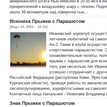
американского штата Нью-Мексико в 20.00 мск в ко
прикрепленной к воздушному шару с гелием. Подн
около 39 километров над поверхностью…
Ясюниха Прыжки с Парашютом
[Март 24, 2022 – 16:34]
Ивановский аэроклуб осущест
летчиков-любителей на самоле
Ан-2. Также в клубе осуществ
спортсменов-парашютистов. 
ознакомительные полеты, пол
прыжки с парашютом для все
того, уже несколько лет Иван
успешно сотрудничает с друг
Российской Федерации (республика Коми, Ярослав
Курганская области), проводя работы по авиалесо
лесопатрулированию, аэрофотосъемке на самолета
Контактные лица Начальник - Николаев Владимир
Знак Прыжки с Парашютом