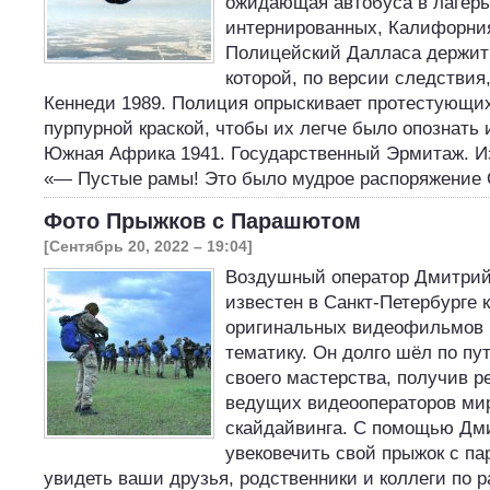
ожидающая автобуса в лагерь
интернированных, Калифорния
Полицейский Далласа держит 
которой, по версии следствия
Кеннеди 1989. Полиция опрыскивает протестующих
пурпурной краской, чтобы их легче было опознать 
Южная Африка 1941. Государственный Эрмитаж. Из
«— Пустые рамы! Это было мудрое распоряжение
Фото Прыжков с Парашютом
[Сентябрь 20, 2022 – 19:04]
Воздушный оператор Дмитрий
известен в Санкт-Петербурге 
оригинальных видеофильмов
тематику. Он долго шёл по пу
своего мастерства, получив р
ведущих видеооператоров ми
скайдайвинга. С помощью Дм
увековечить свой прыжок с па
увидеть ваши друзья, родственники и коллеги по р