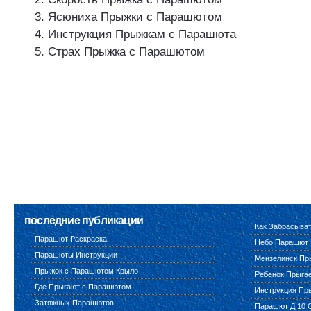
Ясюниха Прыжки с Парашютом
Инструкция Прыжкам с Парашюта
Страх Прыжка с Парашютом
последние публикации
Как Забрасыва
Парашют Раскраска
Небо Парашют
Парашюты Инструкции
Мензелинск Пр
Прыжок с Парашютом Крыло
Ребенок Прыга
Где Прыгают с Парашютом
Инструкция Пр
Затяжных Парашютов
Парашют Д 10 