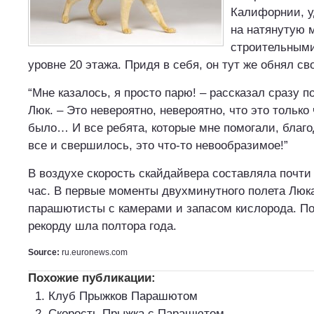
Калифорнии, у
на натянутую 
строительными
уровне 20 этажа. Придя в себя, он тут же обнял св
“Мне казалось, я просто парю! – рассказал сразу 
Люк. – Это невероятно, невероятно, что это только
было… И все ребята, которые мне помогали, благо
все и свершилось, это что-то невообразимое!”
В воздухе скорость скайдайвера составляла почти
час. В первые моменты двухминутного полета Люк
парашютисты с камерами и запасом кислорода. По
рекорду шла полтора года.
Source:
ru.euronews.com
Похожие публикации:
Клуб Прыжков Парашютом
Скорость Прыжка с Парашютом