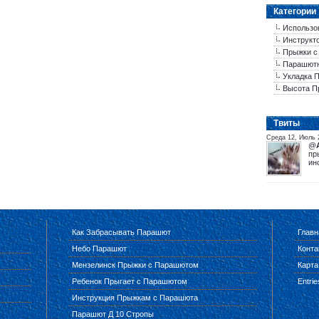
Категории
Использо
Инструкт
Прыжки с
Парашютн
Укладка 
Высота П
Tвиты
Среда 12, Июль 
@
пр
ин
Как Забрасывать Парашют
Главн
Небо Парашют
Конта
Мензелинск Прыжки с Парашютом
Карта
Ребенок Прыгает с Парашютом
Entri
Инструкция Прыжкам с Парашюта
Парашют Д 10 Стропы