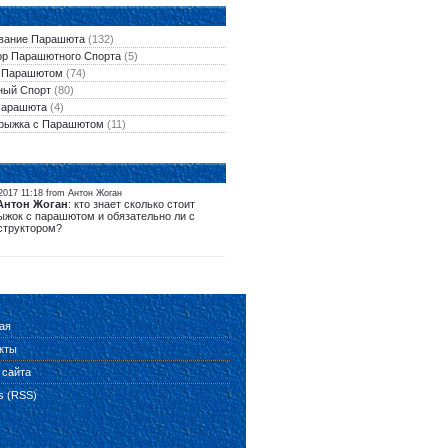
вание Парашюта
(132)
ор Парашютного Спорта
(5)
 Парашютом
(74)
ый Спорт
(80)
Парашюта
(4)
рыжка с Парашютом
(11)
2017 11:18 from Антон Жоган
Антон Жоган
: кто знает сколько стоит
ыжок с парашютом и обязательно ли с
структором?
ая
кты
 сайта
es (RSS)