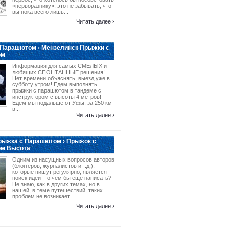
«перворазнику», это не забывать, что
вы пока всего лишь...
Читать далее ›
 Парашютом › Мензелинск Прыжки с
ом
Информация для самых СМЕЛЫХ и
любящих СПОНТАННЫЕ решения!
Нет времени объяснять, выезд уже в
субботу утром! Едем выполнять
прыжки с парашютом в тандеме с
инструктором с высоты 4 метров!
Едем мы подальше от Уфы, за 250 км
в...
Читать далее ›
рыжка с Парашютом › Прыжок с
м Высота
Одним из насущных вопросов авторов
(блоггеров, журналистов и т.д.),
которые пишут регулярно, является
поиск идеи – о чём бы ещё написать?
Не знаю, как в других темах, но в
нашей, в теме путешествий, таких
проблем не возникает...
Читать далее ›