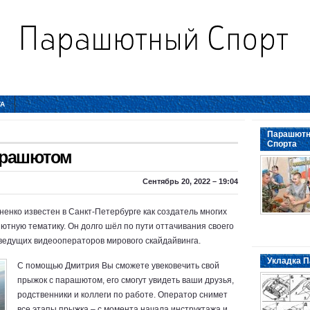
ТА
Парашютн
Спорта
арашютом
Сентябрь 20, 2022 – 19:04
нко известен в Санкт-Петербурге как создатель многих
тную тематику. Он долго шёл по пути оттачивания своего
 ведущих видеооператоров мирового скайдайвинга.
Укладка П
С помощью Дмитрия Вы сможете увековечить свой
прыжок с парашютом, его смогут увидеть ваши друзья,
родственники и коллеги по работе. Оператор снимет
все этапы прыжка – с момента начала инструктажа и