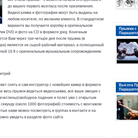
до вашего первого возгласа после приземления.
Видеосъемка и фотографии могут быть выданы на
любом носителе, по желанию клиента. В стандартном
варианте вы получаете коробку в оригинальном
Прыжки с
лик DVD и фото на CD в формате jpeg. Конечным
Парашют
тся Вам через три-четыре дня после прыжка (в
ора) является не сырой рабочий материал, а полноценный
ткой 16:9 с оригинальным музыкальным сопровождением.
митрий
ожет снять и сам инструктор с новейших камер в формате
Высота П
Парашюто
ае весь прыжок ведеться видеосьемка, все ваши эмоции с
печатлены(свободное падение и полет уже с открытым
 секунду (около 1000 фотографий) стоимость с монтажом
ые нами можно посмотреть в группах в контакте и на
ожно увидеть в разделе фото сайта