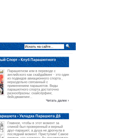
ый Спорт › Клуб Парашютного
Парашютизм или в переводе с
английского как скайдайвинг - это один
из подвидов авиационного спорта ,
нераздельно связанный с
применением парашютов. Виды
парашютного спорта достаточно
разнообразны: скайсёрфинг,
бейсджампинг...
Читать далее ›
арашюта › Укладка Парашюта Д6
Главное, чтобы в этот момент за
спиной был проверенный и верный
друг-парашют, а душа не дрогнула в
последний момент. Приступим! Самое
первое, что хотелось бы посоветовать