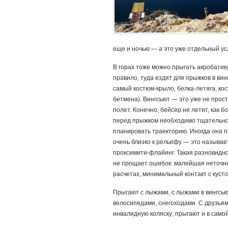
еще и ночью — а это уже отдельный у
В горах тоже можно прыгать акробатику,
правило, туда ездят для прыжков в вин
самый костюм-крыло, белка-летяга, ко
бетмена). Вингсьют — это уже не прост
полет. Конечно, бейсер не летит, как 
перед прыжком необходимо тщательн
планировать траекторию. Иногда она 
очень близко к рельефу — это называе
проксимити-флайинг. Такая разновидн
не прощает ошибок: малейшая неточно
расчетах, минимальный контакт с куст
Прыгают с лыжами, с лыжами в вингсью
велосипедами, снегоходами. С друзьями
инвалидную коляску; прыгают и в самой