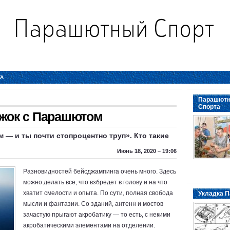
ТА
Парашютн
Спорта
жок с Парашютом
 — и ты почти стопроцентно труп». Кто такие
Июнь 18, 2020 – 19:06
Разновидностей бейсджампинга очень много. Здесь
можно делать все, что взбредет в голову и на что
хватит смелости и опыта. По сути, полная свобода
Укладка П
мысли и фантазии. Со зданий, антенн и мостов
зачастую прыгают акробатику — то есть, с некими
акробатическими элементами на отделении.