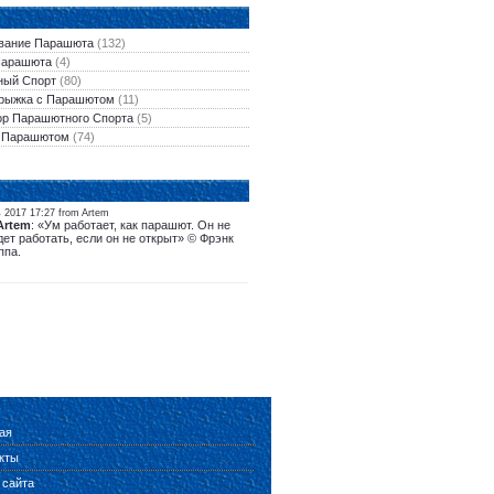
вание Парашюта
(132)
Парашюта
(4)
ый Спорт
(80)
рыжка с Парашютом
(11)
ор Парашютного Спорта
(5)
 Парашютом
(74)
 2017 17:27 from Artem
Artem
: «Ум работает, как парашют. Он не
дет работать, если он не открыт» © Фрэнк
ппа.
ая
кты
 сайта