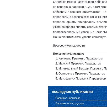
Отдельно можно назвать фри-бейс-соло
не веревка, а парашют. Суть в том, чт
бейсером, а это немногим удается — в 
параллельно развиваются как лыжники
парапланеристы, спидфлаеры, альпинис
у кого-то просто энергии столько, что 
профессиональный уровень в нескольки
Но на любительском уровне совмещать
Source:
www.nat-geo.ru
Похожие публикации:
Калачево Прыжки с Парашютом
Манский Прыжки с Парашютом
Минимальный Вес для Прыжка с 
Одиночные Прыжки с Парашютом
Мензелинск Прыжки с Парашютом
последние публикации
Парашют Раскраска
Парашюты Инструкции