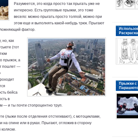
Разумеется, это когда просто так прыгать уже не
интересно. Есть групповые прыжки, это тоже
весело: можно прыгать просто толпой, можно при
этом еще и выполнять какой-нибудь трюк. Прыгают
Использо
сложняющий фактор.
Раскраска
 но, как
гсьюте (тот
стюм
о прыжок, а
бог пошлет —
о
проходит
Прыжки с
тся
Парашют
ость бейса
сть в
ом — и ты почти стопроцентно труп.
те (лыжи после отделения отстегивают), с мотоциклами,
 на спине или в руках. Прыгают, отложив в сторону
 коляске.