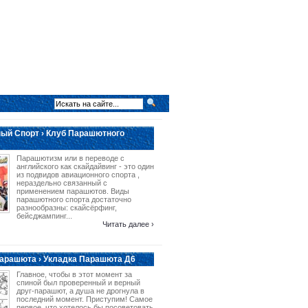
ый Спорт › Клуб Парашютного
Парашютизм или в переводе с
английского как скайдайвинг - это один
из подвидов авиационного спорта ,
нераздельно связанный с
применением парашютов. Виды
парашютного спорта достаточно
разнообразны: скайсёрфинг,
бейсджампинг...
Читать далее ›
арашюта › Укладка Парашюта Д6
Главное, чтобы в этот момент за
спиной был проверенный и верный
друг-парашют, а душа не дрогнула в
последний момент. Приступим! Самое
первое, что хотелось бы посоветовать