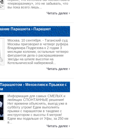
«перворазнику», это не забывать, что
вы пока всего лишь...
Читать далее ›
вание Парашюта › Парашют
Москва. 10 сентября. - Таганский суд
Москвы приговорил в четверг руфера
Владимира Подрезова к 2 годам 3
месяцам колонии, остальные четверо
фигурантов дела о раскрашивании
звезды на шпиле высотки на
Котельнической набережной...
Читать далее ›
 Парашютом › Мензелинск Прыжки с
ом
Информация для самых СМЕЛЫХ и
любящих СПОНТАННЫЕ решения!
Нет времени объяснять, выезд уже в
субботу утром! Едем выполнять
прыжки с парашютом в тандеме с
инструктором с высоты 4 метров!
Едем мы подальше от Уфы, за 250 км
в...
Читать далее ›