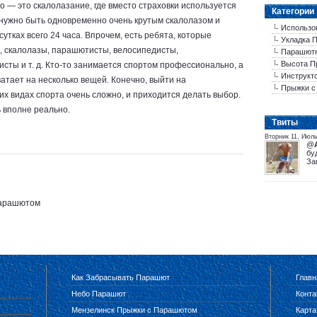
 — это скалолазание, где вместо страховки используется
Категории
о нужно быть одновременно очень крутым скалолазом и
Использо
сутках всего 24 часа. Впрочем, есть ребята, которые
Укладка 
, скалолазы, парашютисты, велосипедисты,
Парашютн
Высота П
ты и т. д. Кто-то занимается спортом профессионально, а
Инструкт
хватает на несколько вещей. Конечно, выйти на
Прыжки с
х видах спорта очень сложно, и приходится делать выбор.
 вполне реально.
Tвиты
Вторник 11, Июль
@
бу
За
Парашютом
Как Забрасывать Парашют
Главн
Небо Парашют
Конта
Мензелинск Прыжки с Парашютом
Карта