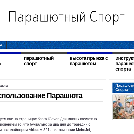
ТА
парашютный
высота прыжка с
инструк
а
спорт
парашютом
парашю
спорта
Парашютн
ашюта
Спорта
спользование Парашюта
уем вас на страницах блога iCover. Для многих возможно
ровением то, что буквально за два дня до трагедии c
м авиалайнером Airbus A-321 авиакомпании MetroJet,