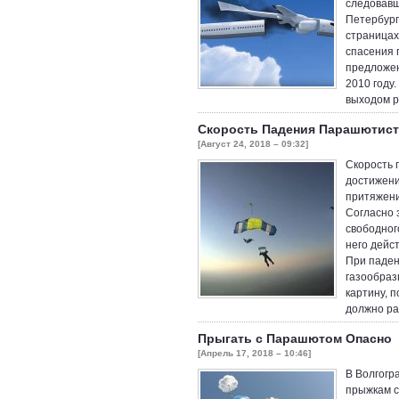
следовавш
Петербург”
страницах
спасения 
предложен
2010 году
выходом 
Скорость Падения Парашютист
[Август 24, 2018 – 09:32]
Скорость 
достижени
притяжени
Согласно 
свободног
него дейс
При паден
газообраз
картину, 
должно ра
Прыгать с Парашютом Опасно
[Апрель 17, 2018 – 10:46]
В Волгогр
прыжкам с