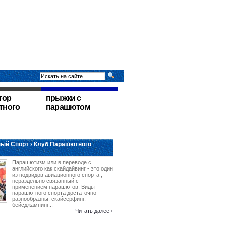
тор
прыжки с
тного
парашютом
ый Спорт › Клуб Парашютного
Парашютизм или в переводе с
английского как скайдайвинг - это один
из подвидов авиационного спорта ,
нераздельно связанный с
применением парашютов. Виды
парашютного спорта достаточно
разнообразны: скайсёрфинг,
бейсджампинг...
Читать далее ›