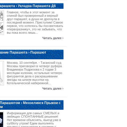
арашюта › Укладка Парашюта Д6
Главное, чтобы в этот момент за
спиной был проверенный и верный
друг-парашют, а душа не дрогнула в
последний момент. Приступим! Самое
первое, что хотелось бы посоветовать
«перворазнику», это не забывать, что
вы пока всего лишь...
Читать далее ›
вание Парашюта › Парашют
Москва. 10 сентября. - Таганский суд
Москвы приговорил в четверг руфера
Владимира Подрезова к 2 годам 3
месяцам колонии, остальные четверо
фигурантов дела о раскрашивании
звезды на шпиле высотки на
Котельнической набережной...
Читать далее ›
 Парашютом › Мензелинск Прыжки с
ом
Информация для самых СМЕЛЫХ и
любящих СПОНТАННЫЕ решения!
Нет времени объяснять, выезд уже в
субботу утром! Едем выполнять
прыжки с парашютом в тандеме с