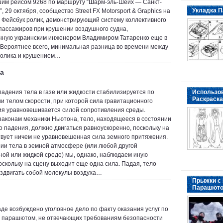
им рейсом 9268 по маршруту “Шарм-эль-Шейх — Санкт-
Укладка П
, 29 октября, сообщество Street FX Motorsport & Graphics на
 Фейсбук ролик, демонстрирующий систему коллективного
пассажиров при крушении воздушного судна,
ную украинским инженером Владимиром Татаренко еще в
. Вероятнее всего, минимальная разница во времени между
ролика и крушением…
а
падения тела в газе или жидкости стабилизируется по
Использо
Раскраска
и телом скорости, при которой сила гравитационного
я уравновешивается силой сопротивления среды.
законам механики Ньютона, тело, находящееся в состоянии
о падения, должно двигаться равноускоренно, поскольку на
твует ничем не уравновешенная сила земного притяжения.
ии тела в земной атмосфере (или любой другой
ной или жидкой среде) мы, однако, наблюдаем иную
поскольку на сцену выходит еще одна сила. Падая, тело
здвигать собой молекулы воздуха…
Прыжки с
Парашют
аде возбуждено уголовное дело по факту оказания услуг по
 парашютом, не отвечающих требованиям безопасности