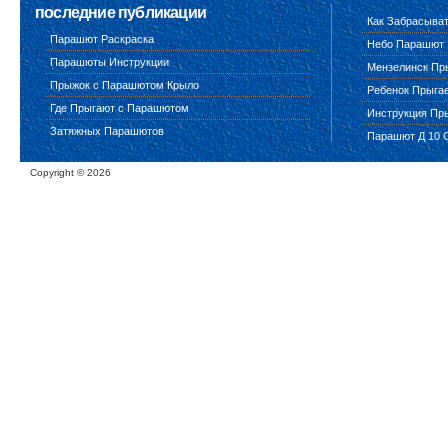
последние публикации
Как Забрасыва
Парашют Раскраска
Небо Парашют
Парашюты Инструкции
Мензелинск Пр
Прыжок с Парашютом Крыло
Ребенок Прыга
Где Прыгают с Парашютом
Инструкция Пр
Затяжных Парашютов
Парашют Д 10 
Copyright ©
2026