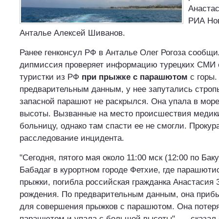
Анастас
РИА Нов
Анталье Алексей Шиванов.
Ранее генконсул РФ в Анталье Олег Рогоза сообщи
дипмиссия проверяет информацию турецких СМИ о
туристки из РФ
при прыжке с парашютом
с горы.
предварительным данным, у нее запутались строп
запасной парашют не раскрылся. Она упала в море
высоты. Вызванные на место происшествия медики
больницу, однако там спасти ее не смогли. Прокур
расследование инцидента.
"Сегодня, пятого мая около 11:00 мск (12:00 по Бак
Бабадаг в курортном городе Фетхие, где парашют
прыжки, погибла российская гражданка Анастасия 
рождения. По предварительным данным, она приб
для совершения прыжков с парашютом. Она потер
парашютом и упала с большой высоты", — сказал