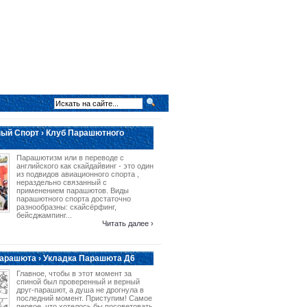
ый Спорт › Клуб Парашютного
Парашютизм или в переводе с
английского как скайдайвинг - это один
из подвидов авиационного спорта ,
нераздельно связанный с
применением парашютов. Виды
парашютного спорта достаточно
разнообразны: скайсёрфинг,
бейсджампинг...
Читать далее ›
арашюта › Укладка Парашюта Д6
Главное, чтобы в этот момент за
спиной был проверенный и верный
друг-парашют, а душа не дрогнула в
последний момент. Приступим! Самое
первое, что хотелось бы посоветовать