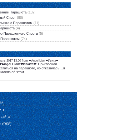
вание Парашюта
(132)
ый Спорт
(80)
рыжка с Парашютом
(11)
Парашюта
(4)
ор Парашютного Спорта
(5)
 Парашютом
(74)
Июль 2017 13:00 from ❤Angel Liam❤Ивита❤
❤Angel Liam❤Ивита❤
: Пригласили
кататься на парашюте, но отказалась....я
жалела об этом
ая
кты
 сайта
es (RSS)