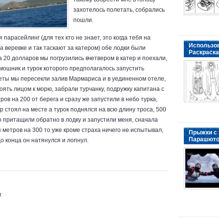
захотелось полетать, собрались
пошли.
парасейлинг (для тех кто не знает, это когда тебя на
Использо
а веревке и так таскают за катером) обе лодки были
Раскраска
 20 долларов мы погрузились вчетвером в катер и поехали,
омошник и турок которого предполагалось запустить
еты мы пересекли залив Мармариса и в уединенном отеле,
тоять лицом к морю, забрали турчанку, подружку капитана с
ов на 200 от берега и сразу же запустили в небо турка,
р стоял на месте а турок поднялся на всю длину троса, 500
о притащили обратно в лодку и запустили меня, сначала
я метров на 300 то уже кроме страха ничего не испытывал,
Прыжки с
Парашют
до конца он натянулся и лопнул.
м