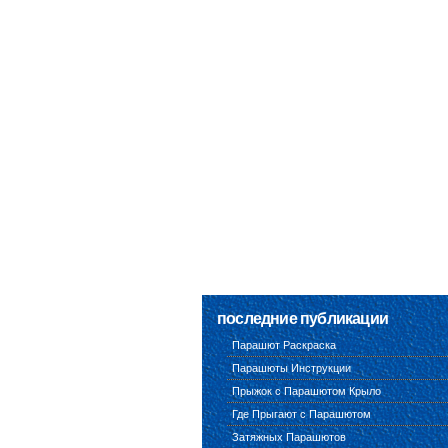
последние публикации
Парашют Раскраска
Парашюты Инструкции
Прыжок с Парашютом Крыло
Где Прыгают с Парашютом
Затяжных Парашютов