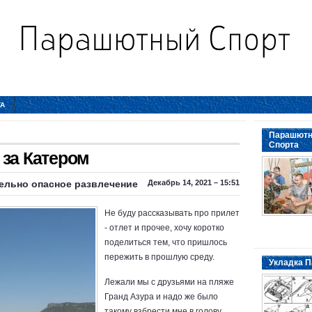
ТА
Парашютн
Спорта
 за Катером
ельно опасное развлечение
Декабрь 14, 2021 – 15:51
Не буду рассказывать про прилет
- отлет и прочее, хочу коротко
поделиться тем, что пришлось
пережить в прошлую среду.
Укладка П
Лежали мы с друзьями на пляже
Гранд Азура и надо же было
такому взбрести мне в голову