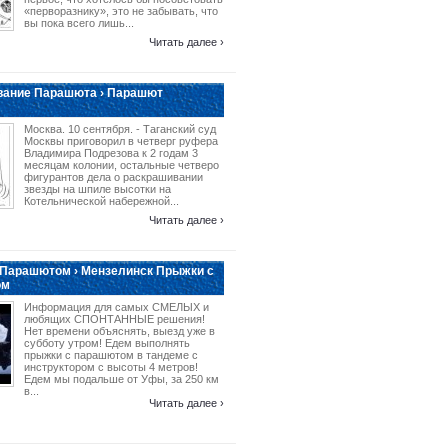
«перворазнику», это не забывать, что
вы пока всего лишь...
Читать далее ›
вание Парашюта › Парашют
Москва. 10 сентября. - Таганский суд
Москвы приговорил в четверг руфера
Владимира Подрезова к 2 годам 3
месяцам колонии, остальные четверо
фигурантов дела о раскрашивании
звезды на шпиле высотки на
Котельнической набережной...
Читать далее ›
 Парашютом › Мензелинск Прыжки с
ом
Информация для самых СМЕЛЫХ и
любящих СПОНТАННЫЕ решения!
Нет времени объяснять, выезд уже в
субботу утром! Едем выполнять
прыжки с парашютом в тандеме с
инструктором с высоты 4 метров!
Едем мы подальше от Уфы, за 250 км
в...
Читать далее ›