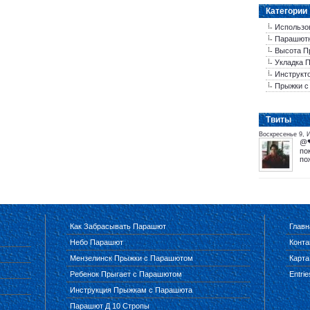
Категории
Использо
Парашютн
Высота П
Укладка 
Инструкт
Прыжки с
Tвиты
Воскресенье 9, 
@
по
по
Как Забрасывать Парашют
Главн
Небо Парашют
Конта
Мензелинск Прыжки с Парашютом
Карта
Ребенок Прыгает с Парашютом
Entri
Инструкция Прыжкам с Парашюта
Парашют Д 10 Стропы