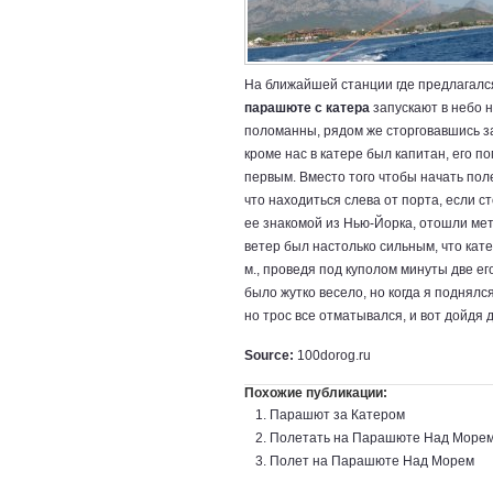
На ближайшей станции где предлагался 
парашюте с катера
запускают в небо н
поломанны, рядом же сторговавшись за
кроме нас в катере был капитан, его п
первым. Вместо того чтобы начать пол
что находиться слева от порта, если с
ее знакомой из Нью-Йорка, отошли метр
ветер был настолько сильным, что кате
м., проведя под куполом минуты две ег
было жутко весело, но когда я поднялс
но трос все отматывался, и вот дойдя 
Source:
100dorog.ru
Похожие публикации:
Парашют за Катером
Полетать на Парашюте Над Море
Полет на Парашюте Над Морем