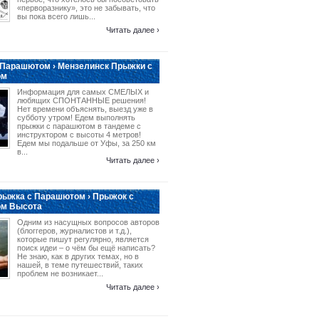
«перворазнику», это не забывать, что
вы пока всего лишь...
Читать далее ›
 Парашютом › Мензелинск Прыжки с
ом
Информация для самых СМЕЛЫХ и
любящих СПОНТАННЫЕ решения!
Нет времени объяснять, выезд уже в
субботу утром! Едем выполнять
прыжки с парашютом в тандеме с
инструктором с высоты 4 метров!
Едем мы подальше от Уфы, за 250 км
в...
Читать далее ›
рыжка с Парашютом › Прыжок с
м Высота
Одним из насущных вопросов авторов
(блоггеров, журналистов и т.д.),
которые пишут регулярно, является
поиск идеи – о чём бы ещё написать?
Не знаю, как в других темах, но в
нашей, в теме путешествий, таких
проблем не возникает...
Читать далее ›