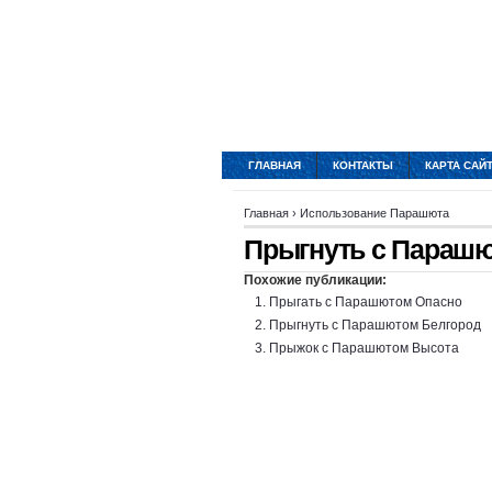
ГЛАВНАЯ
КОНТАКТЫ
КАРТА САЙ
Главная
›
Использование Парашюта
Прыгнуть с Параш
Похожие публикации:
Прыгать с Парашютом Опасно
Прыгнуть с Парашютом Белгород
Прыжок с Парашютом Высота