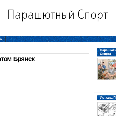
ТА
Парашютн
Спорта
ютом Брянск
Укладка П