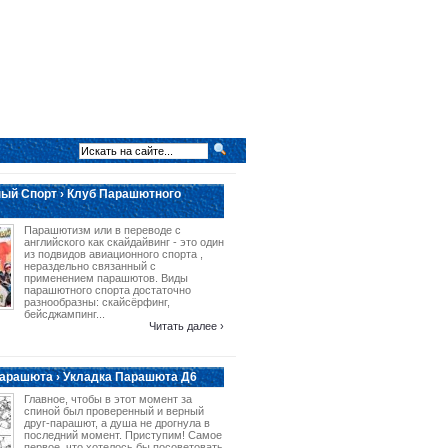
ый Спорт › Клуб Парашютного
Парашютизм или в переводе с
английского как скайдайвинг - это один
из подвидов авиационного спорта ,
нераздельно связанный с
применением парашютов. Виды
парашютного спорта достаточно
разнообразны: скайсёрфинг,
бейсджампинг...
Читать далее ›
арашюта › Укладка Парашюта Д6
Главное, чтобы в этот момент за
спиной был проверенный и верный
друг-парашют, а душа не дрогнула в
последний момент. Приступим! Самое
первое, что хотелось бы посоветовать