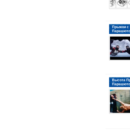
Прыжки с
Парашют
Высота П
Парашюто