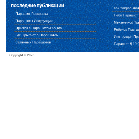
последние публикации
Как Забрасыва
Парашют Раскраска
Небо Парашют
Парашюты Инструкции
Мензелинск Пр
Прыжок с Парашютом Крыло
Ребенок Прыга
Где Прыгают с Парашютом
Инструкция Пр
Затяжных Парашютов
Парашют Д 10 
Copyright ©
2026