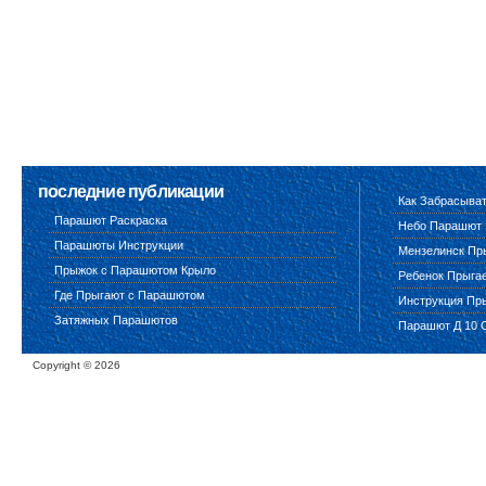
последние публикации
Как Забрасыва
Парашют Раскраска
Небо Парашют
Парашюты Инструкции
Мензелинск Пр
Прыжок с Парашютом Крыло
Ребенок Прыга
Где Прыгают с Парашютом
Инструкция Пр
Затяжных Парашютов
Парашют Д 10 
Copyright ©
2026