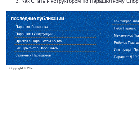
Как Стать Инструктором по Парашютному Спор
последние публикации
Как Забрасыва
Парашют Раскраска
Небо Парашют
Парашюты Инструкции
Мензелинск Пр
Прыжок с Парашютом Крыло
Ребенок Прыга
Где Прыгают с Парашютом
Инструкция Пр
Затяжных Парашютов
Парашют Д 10 
Copyright ©
2026