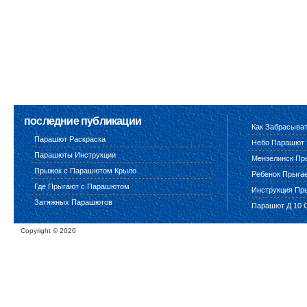
последние публикации
Как Забрасыва
Парашют Раскраска
Небо Парашют
Парашюты Инструкции
Мензелинск Пр
Прыжок с Парашютом Крыло
Ребенок Прыга
Где Прыгают с Парашютом
Инструкция Пр
Затяжных Парашютов
Парашют Д 10 
Copyright ©
2026