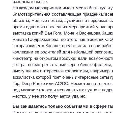
развлекательные.
На каждом мероприятии имеет место быть культу
благотворительная составляющая праздника: все
объекты, модные показы, аукционы и перфомансы
время одного из последних мероприятий у нас п
выставка копий Ван Гога, Моне и Васнецова башк
Рината Габдрахманова, до этого наша землячка Э
которая живет в Канаде, предоставила свои раб
коллекции ее родителей для небольшой экспози
кинотеатр на открытом воздухе: дали возможност
костра, посмотреть старые черно-белые фильмы,
выступлений интересные коллективы, например, г
вокалистка которой поет очень интересные сеты гр
Top, Deep Purple или AC/DC. Несмотря на то, что
под мужские голоса и исполнять их нужно с надр
жестко, у нее это получается удачно.
Вы занимаетесь только событиями в сфере г
Иногда я делаю и другие мероприятия: пару лет н