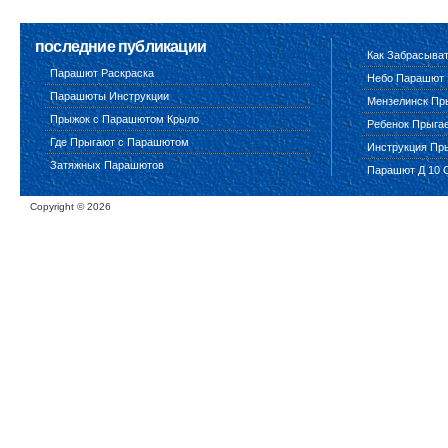
последние публикации
Как Забрасыва
Парашют Раскраска
Небо Парашют
Парашюты Инструкции
Мензелинск Пр
Прыжок с Парашютом Крыло
Ребенок Прыга
Где Прыгают с Парашютом
Инструкция Пр
Затяжных Парашютов
Парашют Д 10 
Copyright ©
2026