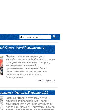
ый Спорт › Клуб Парашютного
Парашютизм или в переводе с
английского как скайдайвинг - это один
из подвидов авиационного спорта ,
нераздельно связанный с
применением парашютов. Виды
парашютного спорта достаточно
разнообразны: скайсёрфинг,
бейсджампинг...
Читать далее ›
арашюта › Укладка Парашюта Д6
Главное, чтобы в этот момент за
спиной был проверенный и верный
друг-парашют, а душа не дрогнула в
последний момент. Приступим! Самое
первое, что хотелось бы посоветовать