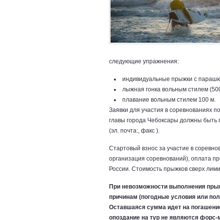
следующие упражнения:
индивидуальные прыжки с парашю
лыжная гонка вольным стилем (5000
плавание вольным стилем 100 м.
Заявки для участия в соревнованиях 
главы города Чебоксары должны быть 
(эл. почта:, факс ).
Стартовый взнос за участие в соревнов
организация соревнований), оплата п
России. Стоимость прыжков сверх лимит
При невозможности выполнения пры
причинам (погодные условия или пол
Оставшаяся сумма идет на погашение
опоздание на тур не являются форс