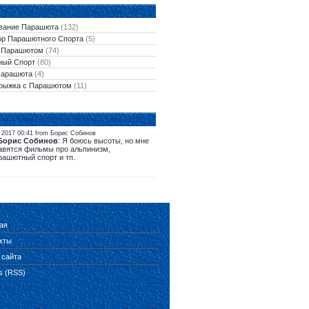
вание Парашюта
(132)
ор Парашютного Спорта
(5)
 Парашютом
(74)
ый Спорт
(80)
Парашюта
(4)
рыжка с Парашютом
(11)
 2017 00:41 from Борис Собинов
Борис Собинов
: Я боюсь высоты, но мне
авятся фильмы про альпинизм,
рашютный спорт и тп.
ая
кты
 сайта
es (RSS)