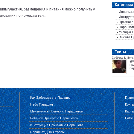
Категории
иям участия, размещения и питания можно получить у
Использо
внований по номерам тел.:
Инструкт
Прыжки с
Парашютн
Укладка 
Высота П
Tвиты
Суббота 8, Июль
@
нр
па
Как Забрасывать Парашют
Главн
Небо Парашют
Конта
Мензелинск Прыжки с Парашютом
Карта
Ребенок Прыгает с Парашютом
Entri
Инструкция Прыжкам с Парашюта
Парашют Д 10 Стропы