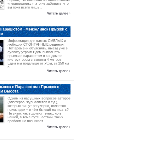
«перворазнику», это не забывать, что
вы пока всего лишь...
Читать далее ›
 Парашютом › Мензелинск Прыжки с
ом
Информация для самых СМЕЛЫХ и
любящих СПОНТАННЫЕ решения!
Нет времени объяснять, выезд уже в
субботу утром! Едем выполнять
прыжки с парашютом в тандеме с
инструктором с высоты 4 метров!
Едем мы подальше от Уфы, за 250 км
в...
Читать далее ›
рыжка с Парашютом › Прыжок с
м Высота
Одним из насущных вопросов авторов
(блоггеров, журналистов и т.д.),
которые пишут регулярно, является
поиск идеи – о чём бы ещё написать?
Не знаю, как в других темах, но в
нашей, в теме путешествий, таких
проблем не возникает...
Читать далее ›