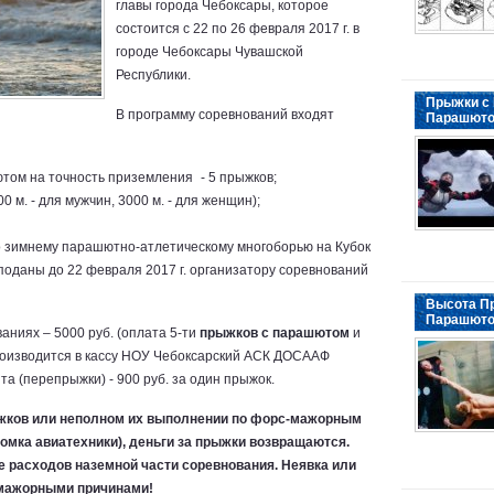
главы города Чебоксары, которое
состоится с 22 по 26 февраля 2017 г. в
городе Чебоксары Чувашской
Республики.
Прыжки с
В программу соревнований входят
Парашют
том на точность приземления - 5 прыжков;
 м. - для мужчин, 3000 м. - для женщин);
по зимнему парашютно-атлетическому многоборью на Кубок
поданы до 22 февраля 2017 г. организатору соревнований
Высота П
Парашюто
аниях – 5000 руб. (оплата 5-ти
прыжков с парашютом
и
роизводится в кассу НОУ Чебоксарский АСК ДОСААФ
а (перепрыжки) - 900 руб. за один прыжок.
жков или неполном их выполнении по форс-мажорным
омка авиатехники), деньги за прыжки возвращаются.
 расходов наземной части соревнования. Неявка или
-мажорными причинами!