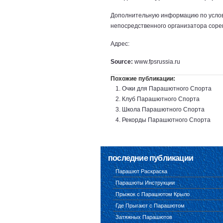
Дополнительную информацию по услов
непосредственного организатора соре
Адрес:
Source:
www.fpsrussia.ru
Похожие публикации:
Очки для Парашютного Спорта
Клуб Парашютного Спорта
Школа Парашютного Спорта
Рекорды Парашютного Спорта
последние публикации
Парашют Раскраска
Парашюты Инструкции
Прыжок с Парашютом Крыло
Где Прыгают с Парашютом
Затяжных Парашютов