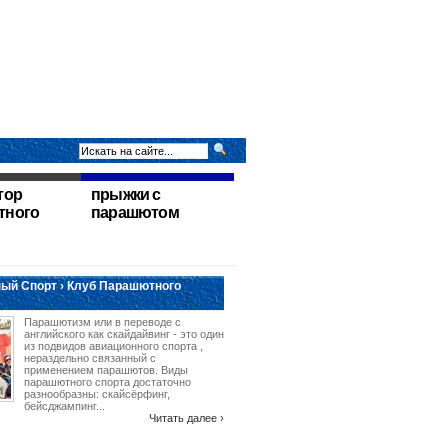
тор
прыжки с
тного
парашютом
ый Спорт › Клуб Парашютного
Парашютизм или в переводе с
английского как скайдайвинг - это один
из подвидов авиационного спорта ,
нераздельно связанный с
применением парашютов. Виды
парашютного спорта достаточно
разнообразны: скайсёрфинг,
бейсджампинг...
Читать далее ›