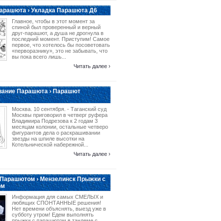
арашюта › Укладка Парашюта Д6
Главное, чтобы в этот момент за
спиной был проверенный и верный
друг-парашют, а душа не дрогнула в
последний момент. Приступим! Самое
первое, что хотелось бы посоветовать
«перворазнику», это не забывать, что
вы пока всего лишь...
Читать далее ›
вание Парашюта › Парашют
Москва. 10 сентября. - Таганский суд
Москвы приговорил в четверг руфера
Владимира Подрезова к 2 годам 3
месяцам колонии, остальные четверо
фигурантов дела о раскрашивании
звезды на шпиле высотки на
Котельнической набережной...
Читать далее ›
 Парашютом › Мензелинск Прыжки с
ом
Информация для самых СМЕЛЫХ и
любящих СПОНТАННЫЕ решения!
Нет времени объяснять, выезд уже в
субботу утром! Едем выполнять
прыжки с парашютом в тандеме с