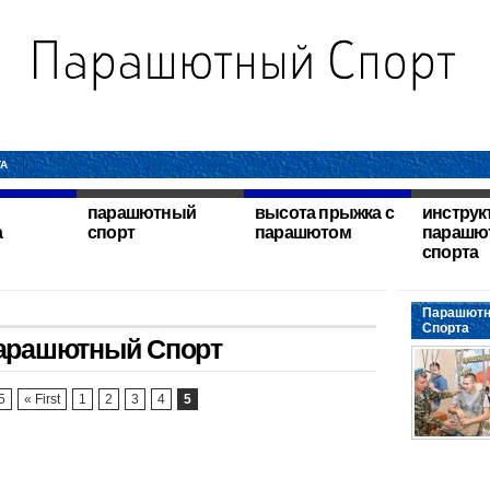
ТА
парашютный
высота прыжка с
инструк
а
спорт
парашютом
парашю
спорта
Парашютн
Спорта
арашютный Спорт
5
« First
1
2
3
4
5