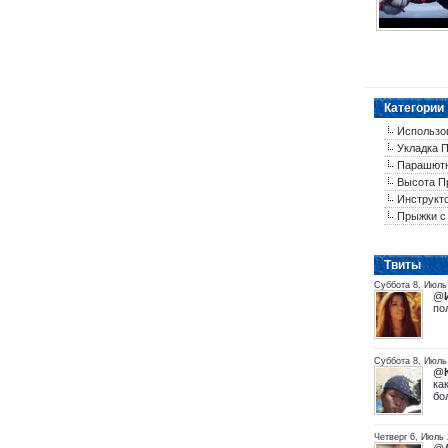
Категории
Использо
Укладка 
Парашютн
Высота П
Инструкт
Прыжки с
Tвиты
Суббота 8, Июль 
@
по
Суббота 8, Июль
@
ка
бо
Четверг 6, Июль