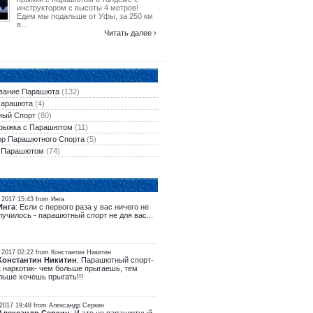
инструктором с высоты 4 метров!
Едем мы подальше от Уфы, за 250 км
в...
Читать далее ›
вание Парашюта
(132)
Парашюта
(4)
ый Спорт
(80)
рыжка с Парашютом
(11)
ор Парашютного Спорта
(5)
 Парашютом
(74)
2017 15:43 from Инга
Инга
: Если с первого раза у вас ничего не
лучилось - парашютный спорт не для вас...
 2017 02:22 from Константин Никитин
Константин Никитин
: Парашютный спорт-
к наркотик- чем больше прыгаешь, тем
льше хочешь прыгать!!!
 2017 19:48 from Александр Серкин