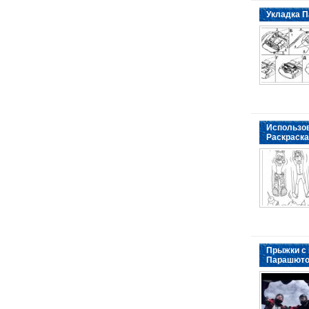
Укладка П
Использо
Раскраска
Прыжки с
Парашют