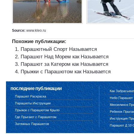
Source:
www.kleo.ru
Похожие публикации:
Парашютный Спорт Называется
Парашют Над Морем как Называется
Парашют за Катером как Называется
Прыжки с Парашютом как Называется
последние публикации
Как Забрасыва
Парашют Раскраска
Небо Парашют
Парашюты Инструкции
Мензелинск Пр
Прыжок с Парашютом Крыло
Ребенок Прыга
Где Прыгают с Парашютом
Инструкция Пр
Затяжных Парашютов
Парашют Д 10 