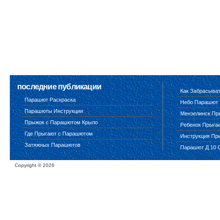
последние публикации
Как Забрасыва
Парашют Раскраска
Небо Парашют
Парашюты Инструкции
Мензелинск Пр
Прыжок с Парашютом Крыло
Ребенок Прыга
Где Прыгают с Парашютом
Инструкция Пр
Затяжных Парашютов
Парашют Д 10 
Copyright ©
2026