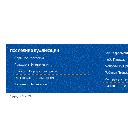
последние публикации
Как Забрасыва
Парашют Раскраска
Небо Парашют
Парашюты Инструкции
Мензелинск Пр
Прыжок с Парашютом Крыло
Ребенок Прыга
Где Прыгают с Парашютом
Инструкция Пр
Затяжных Парашютов
Парашют Д 10 
Copyright ©
2026