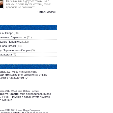
Не знаю, как в других темах, но в
нашей, в теме путешествий, таких
проблем не возникает...
Читать далее ›
ый Спорт
(80)
рыжка с Парашютом
(11)
вание Парашюта
(132)
 Парашютом
(74)
ор Парашютного Спорта
(5)
Парашюта
(4)
Июль 2017 08:28 from luchin vasily
alxr_gol
какие впечатления?)) этж не
ыжки с парашютом :D
Июль 2017 19:46 from Dobriy Россия
Dobriy Россия
: Мне понравилось видео
АЛЯН86, Прыжки с парашютом г.Курган .
тный цент
Июль 2017 00:15 from Надя Смирнова