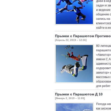
дней в нед
задач и з
и ведение
общение с
запись на
клиентско
найти в и
Прыжки с Парашютом Противо
[Апрель 22, 2019 – 12:26]
80 липецк
парашютом
«Авиатор»
имени С.А
администр
оздоровит
авиатор» 
массовых 
образован
для ребят
Прыжки с Парашютом Д 10
[Январь 2, 2019 – 11:09]
Погода не
как аксио