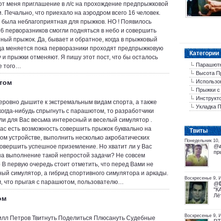
от меня приглашение в л/с на прохождение предпрыжковой
и. Печально, что приехало на аэродром всего 16 человек.
а была неблагоприятная для прыжков. НО ! Появилось
16 перворазников смогли подняться в небо и совершить
ный прыжок. Да, бывает и обратное, когда в прыжковый
да меняется пока перворазники проходят предпрыжковую
Категории
у и прыжки отменяют. Я пишу этот пост, что бы осталось
Парашютн
е того…
Высота П
том
Использо
Прыжки с
Инструкт
еровно дышите к экстремальным видам спорта, а также
Укладка 
когда-нибудь спрыгнуть с парашютом, то разработчики
ли для Вас весьма интересный и веселый симулятор .
Вас есть возможность совершить прыжок буквально на
Tвиты
ом устройстве, выполнить несколько акробатических
Понедельник 10, 
совершить успешное приземление. Но хватит ли у Вас
@
пр
на выполнение такой непростой задачи? Не совсем
 В первую очередь стоит отметить, что перед Вами не
ый симулятор, а гибрид спортивного симулятора и аркады.
Воскресенье 9, 
м, что прыгая с парашютом, пользователю…
@
"К
Лё
ом
Воскресенье 9, 
илл Петров Твитнуть Поделиться Плюсануть Судебные