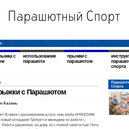
ТА
рыжка с
использование
прыжки с
инструк
ом
парашюта
парашютом
парашю
спорта
Парашютн
м
Спорта
рыжки с Парашютом
н Казань
ет! В связи с расширением штата, нам, клубу XFREEDOM
 новый сотрудник! Требуется менеджер по работе с
. Работа удаленная, на дому, но с полной занятостью. Пять