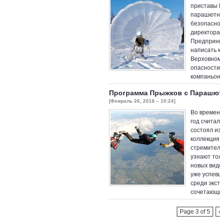
приставы 
парашютно
безопасно
директора
Предприни
написать 
Верховном
опасности
компаньон
Программа Прыжков с Парашю
[Февраль 26, 2018 – 10:24]
Во времен
год счита
состоял из
коллекция
стремител
узнают то
новых вид
уже успев
среди экс
сочетающ
Page 3 of 5