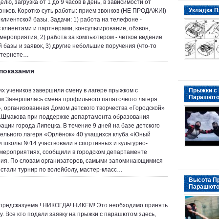
елю, загрузка от 1 до 9 часов в день, в зависимости от
Укладка П
вонков. Коротко суть работы: прием звонков (НЕ ПРОДАЖИ!)
 клиентской базы. Задачи: 1) работа на телефоне -
 клиентами и партнерами, консультирование, обзвон,
 мероприятия, 2) работа за компьютером - четкое ведение
й базы и заявок, 3) другие небольшие поручения (что-то
нтернете…
показания
их учеников завершили смену в лагере прыжком с
Прыжки с
Парашют
 Завершилась смена профильного палаточного лагеря
, организованная Домом детского творчества «Городской»
.Шмакова при поддержке департамента образования
ации города Липецка. В течение 9 дней на базе детского
ельного лагеря «Орлёнок» 40 учащихся клуба «Юный
и школы №14 участвовали в спортивных и культурно-
мероприятиях, сообщили в городском департаменте
ия. По словам организаторов, самыми запоминающимися
 стали турнир по волейболу, мастер-класс…
Высота П
Парашюто
предсказуема ! НИКОГДА! НИКЕМ! Это необходимо принять
му. Все кто подали заявку на прыжки с парашютом здесь,