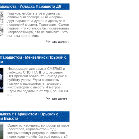
арашюта › Укладка Парашюта Д6
Главное, чтобы в этот момент за
спиной был проверенный и верный
друг-парашют, а душа не дрогнула в
последний момент. Приступим! Самое
первое, что хотелось бы посоветовать
«перворазнику», это не забывать, что
вы пока всего лишь...
Читать далее ›
 Парашютом › Мензелинск Прыжки с
ом
Информация для самых СМЕЛЫХ и
любящих СПОНТАННЫЕ решения!
Нет времени объяснять, выезд уже в
субботу утром! Едем выполнять
прыжки с парашютом в тандеме с
инструктором с высоты 4 метров!
Едем мы подальше от Уфы, за 250 км
в...
Читать далее ›
рыжка с Парашютом › Прыжок с
м Высота
Одним из насущных вопросов авторов
(блоггеров, журналистов и т.д.),
которые пишут регулярно, является
поиск идеи – о чём бы ещё написать?