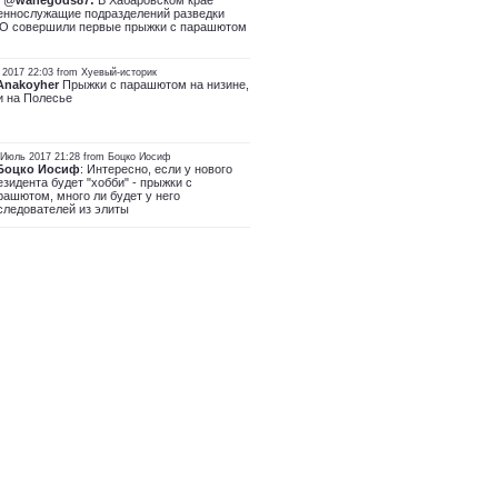
 @
wanegods87:
В Хабаровском крае
еннослужащие подразделений разведки
О совершили первые прыжки с парашютом
 2017 22:03 from Хуевый-историк
Anakoyher
Прыжки с парашютом на низине,
и на Полесье
 Июль 2017 21:28 from Боцко Иосиф
Боцко Иосиф
: Интересно, если у нового
езидента будет "хобби" - прыжки с
рашютом, много ли будет у него
следователей из элиты