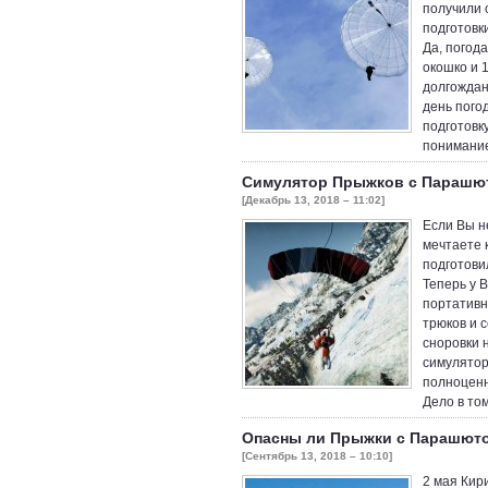
получили 
подготовк
Да, погод
окошко и 
долгождан
день пого
подготовк
понимани
Симулятор Прыжков с Парашю
[Декабрь 13, 2018 – 11:02]
Если Вы н
мечтаете 
подготови
Теперь у 
портативн
трюков и 
сноровки 
симулятор
полноценн
Дело в то
Опасны ли Прыжки с Парашют
[Сентябрь 13, 2018 – 10:10]
2 мая Кир