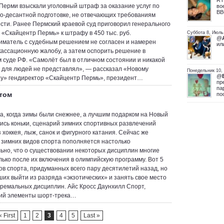
RT
Перми взыскали уголовный штраф за оказание услуг по
во
ВВ
-десантной подготовке, не отвечающих требованиям
сти. Ранее Пермский краевой суд приговорил генерального
 «Скайцентр Пермь» к штрафу в 450 тыс. руб.
Суббота 8, Июль
@
матель с судебным решением не согласен и намерен
ил
кассационную жалобу, а затем оспорить решение в
 суде РФ. «Самолёт был в отличном состоянии и никакой
 для людей не представлял», — рассказал «Новому
Понедельник 10,
@
у» гендиректор «Скайцентр Пермь», президент…
пр
па
том
по
а, когда зимы были снежнее, а лучшим подарком на Новый
лись коньки, сценарий зимних спортивных развлечений
 хоккея, лыж, санок и фигурного катания. Сейчас же
 зимних видов спорта пополняется настолько
ьно, что о существовании некоторых дисциплин многие
лько после их включения в олимпийскую программу. Вот 5
ов спорта, придуманных всего пару десятилетий назад, но
ших выйти из разряда «экзотических» и занять свое место
тремальных дисциплин. Айс Кросс Даунхилл Спорт,
ий элементы шорт-трека…
« First
1
2
3
4
5
Last »