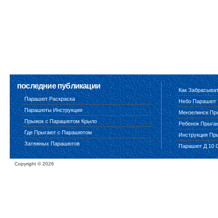
последние публикации
Как Забрасыва
Парашют Раскраска
Небо Парашют
Парашюты Инструкции
Мензелинск Пр
Прыжок с Парашютом Крыло
Ребенок Прыга
Где Прыгают с Парашютом
Инструкция Пр
Затяжных Парашютов
Парашют Д 10 
Copyright ©
2026