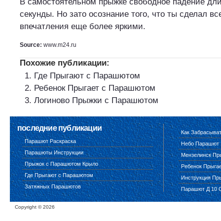
В самостоятельном прыжке свободное падение длит
секунды. Но зато осознание того, что ты сделал вс
впечатления еще более яркими.
Source:
www.m24.ru
Похожие публикации:
Где Прыгают с Парашютом
Ребенок Прыгает с Парашютом
Логиново Прыжки с Парашютом
последние публикации
Как Забрасыва
Парашют Раскраска
Небо Парашют
Парашюты Инструкции
Мензелинск Пр
Прыжок с Парашютом Крыло
Ребенок Прыга
Где Прыгают с Парашютом
Инструкция Пр
Затяжных Парашютов
Парашют Д 10 
Copyright ©
2026