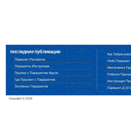
последние публикации
Как Забрасыва
Парашют Раскраска
Небо Парашют
Парашюты Инструкции
Мензелинск Пр
Прыжок с Парашютом Крыло
Ребенок Прыга
Где Прыгают с Парашютом
Инструкция Пр
Затяжных Парашютов
Парашют Д 10 
Copyright ©
2026