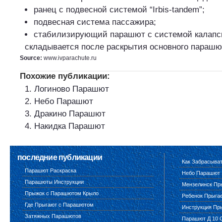
ранец с подвесной системой “Irbis-tandem”;
подвесная система пассажира;
стабилизирующий парашют с системой калапси
складывается после раскрытия основного парашю
Source:
www.ivparachute.ru
Похожие публикации:
Логиново Парашют
Небо Парашют
Дракино Парашют
Накидка Парашют
последние публикации
Как Забрасыва
Парашют Раскраска
Небо Парашют
Парашюты Инструкции
Мензелинск Пр
Прыжок с Парашютом Крыло
Ребенок Прыга
Где Прыгают с Парашютом
Инструкция Пр
Затяжных Парашютов
Парашют Д 10 