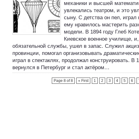
механики и высшей математи
увлекались театром, и это ув
сыну. С детства он пел, играл 
ему нравилось мастерить раз
модели. В 1894 году Глеб Кот
Киевское военное училище, и,
обязательной службы, ушел в запас. Служил акци
провинции, помогал организовывать драматические
играл в спектаклях, продолжал конструировать. В 1
вернулся в Петербург и стал актёром…
Page 8 of 8
« First
1
2
3
4
5
6