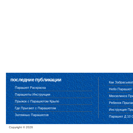
последние публикации
Как Забрасыва
Парашют Раскраска
Небо Парашют
Парашюты Инструкции
Мензелинск Пр
Прыжок с Парашютом Крыло
Ребенок Прыга
Где Прыгают с Парашютом
Инструкция Пр
Затяжных Парашютов
Парашют Д 10 
Copyright ©
2026