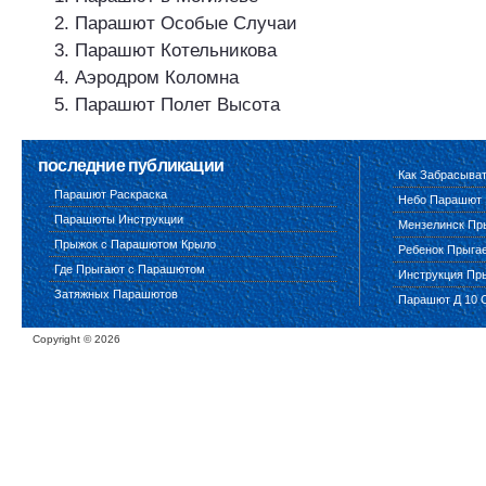
Парашют Особые Случаи
Парашют Котельникова
Аэродром Коломна
Парашют Полет Высота
последние публикации
Как Забрасыва
Парашют Раскраска
Небо Парашют
Парашюты Инструкции
Мензелинск Пр
Прыжок с Парашютом Крыло
Ребенок Прыга
Где Прыгают с Парашютом
Инструкция Пр
Затяжных Парашютов
Парашют Д 10 
Copyright ©
2026