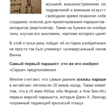
музыкой, машиностроением, ге
гидравликой и военным искусст
свободное время позволял себе
созданию эскизов для проектирования парашютов 
аппаратов (вертолетов). Также на бумаге он изобр
тело, изучая его анатомию, чертежи которого ценят
В этой статье речь пойдет об истории изобретени
не просто так был упомянут «универсальный челов
Винчи.
Самый первый парашют: кто же его изобрел
«Серые» предположения
Многие считают, что самые ранние
эскизы параш
в китайских летописях 20 веков назад. Также име
том, что в ІХ веке Аббас ибн Фирнас и Али Бен И
первых версий парашюта, которые Джон Х. Линхард
«огромный падающий крылатый плащ».