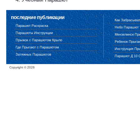
последние публикации
Как Забрасыва
Парашют Раскраска
Небо Парашют
Парашюты Инструкции
Мензелинск Пр
Прыжок с Парашютом Крыло
Ребенок Прыга
Где Прыгают с Парашютом
Инструкция Пр
Затяжных Парашютов
Парашют Д 10 
Copyright ©
2026