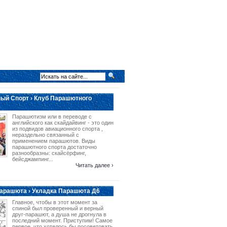
ый Спорт › Клуб Парашютного
Парашютизм или в переводе с
английского как скайдайвинг - это один
из подвидов авиационного спорта ,
нераздельно связанный с
применением парашютов. Виды
парашютного спорта достаточно
разнообразны: скайсёрфинг,
бейсджампинг...
Читать далее ›
арашюта › Укладка Парашюта Д6
Главное, чтобы в этот момент за
спиной был проверенный и верный
друг-парашют, а душа не дрогнула в
последний момент. Приступим! Самое
первое, что хотелось бы посоветовать