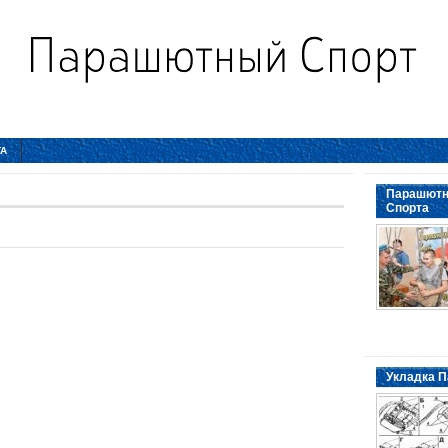
ТА
Парашютн
Спорта
Укладка П