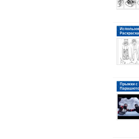
Использо
Раскраска
Прыжки с
Парашют