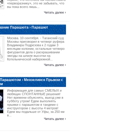
«перворазнику», это не забывать, что
вы пока всего лишь...
Читать далее ›
вание Парашюта › Парашют
Москва. 10 сентября. - Таганский суд
Москвы приговорил в четверг руфера
Владимира Подрезова к 2 годам 3
месяцам колонии, остальные четверо
фигурантов дела о раскрашивании
звезды на шпиле высотки на
Котельнической набережной...
Читать далее ›
 Парашютом › Мензелинск Прыжки с
ом
Информация для самых СМЕЛЫХ и
любящих СПОНТАННЫЕ решения!
Нет времени объяснять, выезд уже в
субботу утром! Едем выполнять
прыжки с парашютом в тандеме с
инструктором с высоты 4 метров!
Едем мы подальше от Уфы, за 250 км
в...
Читать далее ›