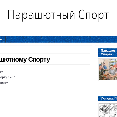
ТА
Парашютн
Спорта
ашютному Спорту
ту
орту 1967
порту
Укладка П