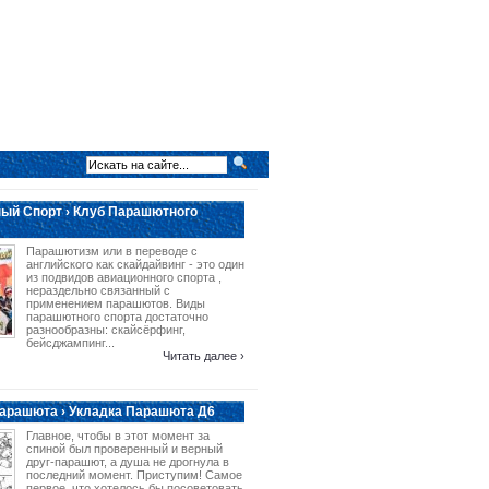
ый Спорт › Клуб Парашютного
Парашютизм или в переводе с
английского как скайдайвинг - это один
из подвидов авиационного спорта ,
нераздельно связанный с
применением парашютов. Виды
парашютного спорта достаточно
разнообразны: скайсёрфинг,
бейсджампинг...
Читать далее ›
арашюта › Укладка Парашюта Д6
Главное, чтобы в этот момент за
спиной был проверенный и верный
друг-парашют, а душа не дрогнула в
последний момент. Приступим! Самое
первое, что хотелось бы посоветовать