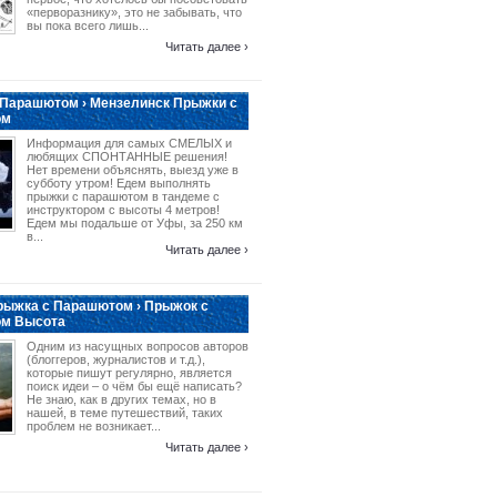
«перворазнику», это не забывать, что
вы пока всего лишь...
Читать далее ›
 Парашютом › Мензелинск Прыжки с
ом
Информация для самых СМЕЛЫХ и
любящих СПОНТАННЫЕ решения!
Нет времени объяснять, выезд уже в
субботу утром! Едем выполнять
прыжки с парашютом в тандеме с
инструктором с высоты 4 метров!
Едем мы подальше от Уфы, за 250 км
в...
Читать далее ›
рыжка с Парашютом › Прыжок с
м Высота
Одним из насущных вопросов авторов
(блоггеров, журналистов и т.д.),
которые пишут регулярно, является
поиск идеи – о чём бы ещё написать?
Не знаю, как в других темах, но в
нашей, в теме путешествий, таких
проблем не возникает...
Читать далее ›