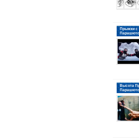
Прыжки с
Парашют
Высота П
Парашюто