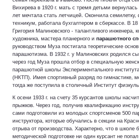
Вихирева в 1920 г. мать с тремя детьми вернулась 
лет мечтала стать летчицей. Окончила семилетку
техникум, работала бухгалтером в сберкассе. В 1
Григория Малиновского - талантливого инженера, к
художника, мастера планерного и
парашютного сп
руководством Муза постигала теоретические основ
парашютизма. В 1932 г. у Малиновских родился сы
через год Муза прошла отбор в специальную женс
парашютной школы Экспериментального институт
(НКТП). Имея спортивный разряд по гимнастике, 
тогда же поступила в столичный Институт физкуль
К осени 1933 г. на счету 35 курсантов школы насчи
прыжков. Через год, получив квалификацию инстру
сами подготовили из молодых спортсменов 500 па
инструктора, которые обучались в секции на Крас
отрыва от производства. Характерно, что в школе 
методической подготовке ни один курсант не попа