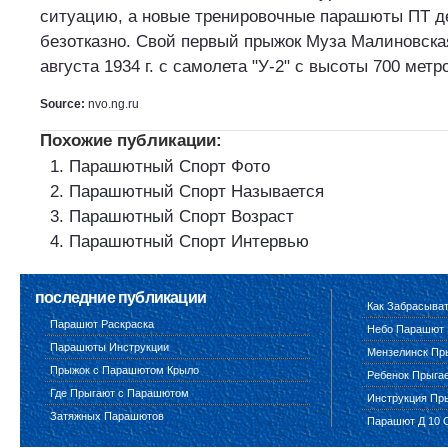
ситуацию, а новые тренировочные парашюты ПТ д
безотказно. Свой первый прыжок Муза Малиновска
августа 1934 г. с самолета "У-2" с высоты 700 метр
Source:
nvo.ng.ru
Похожие публикации:
Парашютный Спорт Фото
Парашютный Спорт Называется
Парашютный Спорт Возраст
Парашютный Спорт Интервью
последние публикации
Как Забрасыва
Парашют Раскраска
Небо Парашют
Парашюты Инструкции
Мензелинск Пр
Прыжок с Парашютом Крыло
Ребенок Прыга
Где Прыгают с Парашютом
Инструкция Пр
Затяжных Парашютов
Парашют Д 10 