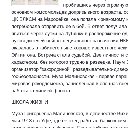
пробившись через огромную
основном комсомольцев допризывного возраста, 
ЦК ВЛКСМ на Маросейке, она попала к знакомому 
потребовала отправить ее в бой. В ответ получил
явиться через сутки на Лубянку в распоряжение од
руководителей войск специального назначения НКВ
оказалась в кабинете ныне хорошо известного чек
Эйтингона. Встреча стала судьбой. Две личности 
характером, без которого трудно в разведке. Наум 
организатор "закордонной" разведывательно-диве
госбезопасности. Муза Малиновская - первая пара
мировая рекордсменка, зачисленная в спецназ вн
работы за линией фронта.
ШКОЛА ЖИЗНИ
Муза Григорьевна Малиновская, в девичестве Вихи
мая 1913 г. в Уфе, где ее отец работал банковским
семья переехала в Иваново. После гибели отца се