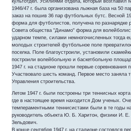
культотдел. Усилиями отдела, который возглавил М
1946/47 г. была организована лыжная база на 50 п
заказ на пошив 36 пар футбольных бутс. Весной 19
форма для футболистов, получена по разнарядке 
Совета общества "Динамо" форма для волейболист
ударном темпе, силами немногочисленных тогда 
молодых строителей футбольное поле превратило
поселка. Поле благоустроили, установили скамейк
построили волейбольную и баскетбольную площад
1947 г. на стадионе прошли первые соревнования п
Участвовало шесть команд. Первое место заняла т
Управления строительства.
Летом 1947 г. были построены три теннисных корта
где в настоящее время находится Дом ученых. Оч
темпераментными теннисистами были в те годы н
руководитель объекта Ю. Б. Харитон, физики И. Е.
Зельдович.
В конце сентября 1947 г. на стадионе состоялся п