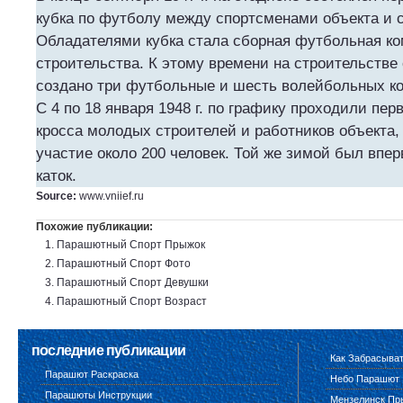
кубка по футболу между спортсменами объекта и 
Обладателями кубка стала сборная футбольная к
строительства. К этому времени на строительстве
создано три футбольные и шесть волейбольных к
С 4 по 18 января 1948 г. по графику проходили пе
кросса молодых строителей и работников объекта,
участие около 200 человек. Той же зимой был впе
каток.
Source:
www.vniief.ru
Похожие публикации:
Парашютный Спорт Прыжок
Парашютный Спорт Фото
Парашютный Спорт Девушки
Парашютный Спорт Возраст
последние публикации
Как Забрасыва
Парашют Раскраска
Небо Парашют
Парашюты Инструкции
Мензелинск Пр