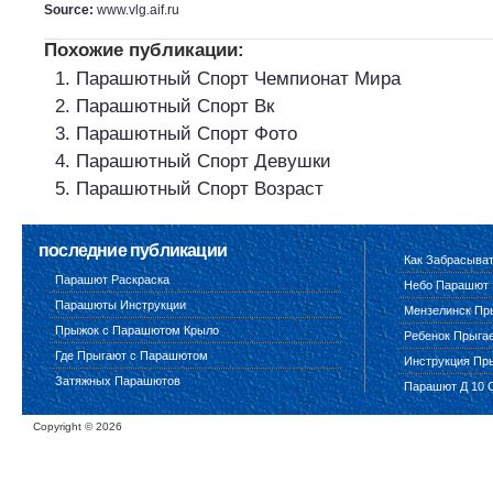
Source:
www.vlg.aif.ru
Похожие публикации:
Парашютный Спорт Чемпионат Мира
Парашютный Спорт Вк
Парашютный Спорт Фото
Парашютный Спорт Девушки
Парашютный Спорт Возраст
последние публикации
Как Забрасыва
Парашют Раскраска
Небо Парашют
Парашюты Инструкции
Мензелинск Пр
Прыжок с Парашютом Крыло
Ребенок Прыга
Где Прыгают с Парашютом
Инструкция Пр
Затяжных Парашютов
Парашют Д 10 
Copyright ©
2026