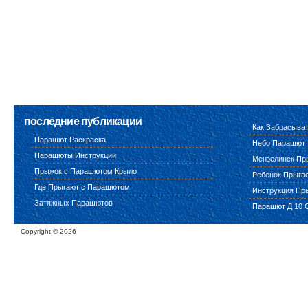
последние публикации
Как Забрасыва
Парашют Раскраска
Небо Парашют
Парашюты Инструкции
Мензелинск Пр
Прыжок с Парашютом Крыло
Ребенок Прыга
Где Прыгают с Парашютом
Инструкция Пр
Затяжных Парашютов
Парашют Д 10 
Copyright ©
2026