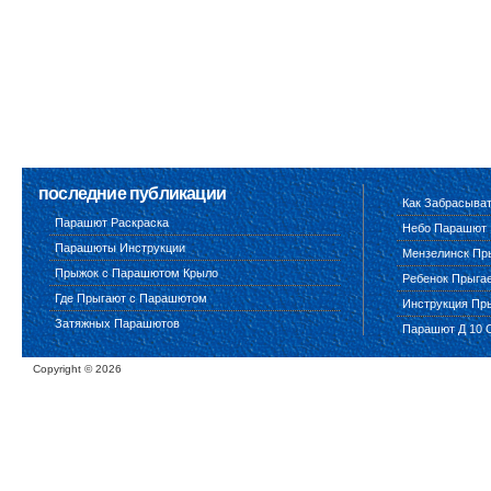
последние публикации
Как Забрасыва
Парашют Раскраска
Небо Парашют
Парашюты Инструкции
Мензелинск Пр
Прыжок с Парашютом Крыло
Ребенок Прыга
Где Прыгают с Парашютом
Инструкция Пр
Затяжных Парашютов
Парашют Д 10 
Copyright ©
2026