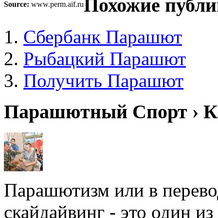
Похожие публи
Source:
www.perm.aif.ru
Сбербанк Парашют
Рыбацкий Парашют
Получить Парашют
Парашютный Спорт › К
Парашютизм или в перевод
скайдайвинг - это один и