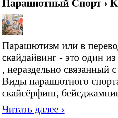
Парашютный Спорт › К
Парашютизм или в перевод
скайдайвинг - это один и
, нераздельно связанный 
Виды парашютного спорта
скайсёрфинг, бейсджампин
Читать далее ›