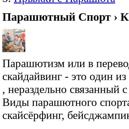
Парашютный Спорт › К
Парашютизм или в перевод
скайдайвинг - это один и
, нераздельно связанный 
Виды парашютного спорта
скайсёрфинг, бейсджампин