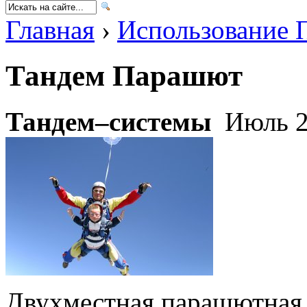
Главная
›
Использование 
Тандем Парашют
Тандем
–системы
Июль 27
Двухместная парашютная 