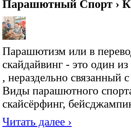
Парашютный Спорт › К
Парашютизм или в перевод
скайдайвинг - это один и
, нераздельно связанный 
Виды парашютного спорта
скайсёрфинг, бейсджампин
Читать далее ›