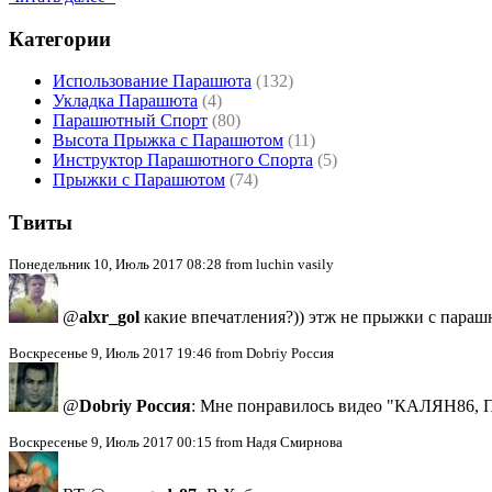
Категории
Использование Парашюта
(132)
Укладка Парашюта
(4)
Парашютный Спорт
(80)
Высота Прыжка с Парашютом
(11)
Инструктор Парашютного Спорта
(5)
Прыжки с Парашютом
(74)
Tвиты
Понедельник 10, Июль 2017 08:28 from luchin vasily
@
alxr_gol
какие впечатления?)) этж не прыжки с параш
Воскресенье 9, Июль 2017 19:46 from Dobriy Россия
@
Dobriy Россия
: Мне понравилось видео "КАЛЯН86, П
Воскресенье 9, Июль 2017 00:15 from Надя Смирнова