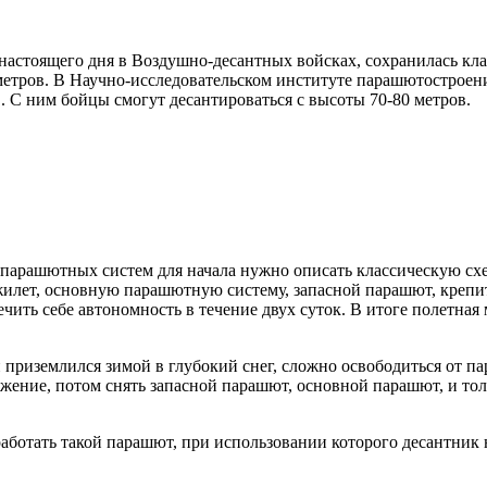
о настоящего дня в Воздушно-десантных войсках, сохранилась кл
метров. В Научно-исследовательском институте парашютостроени
С ним бойцы смогут десантироваться с высоты 70-80 метров.
 парашютных систем для начала нужно описать классическую схе
нежилет, основную парашютную систему, запасной парашют, креп
ить себе автономность в течение двух суток. В итоге полетная 
 приземлился зимой в глубокий снег, сложно освободиться от пар
ружение, потом снять запасной парашют, основной парашют, и тол
работать такой парашют, при использовании которого десантник