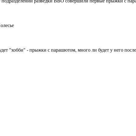
 подразделений разведки ВВО совершили первые прыжки с па
олесье
будет "хобби" - прыжки с парашютом, много ли будет у него посл