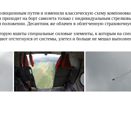
олюционным путем и изменили классическую схему компоновки 
 приходит на борт самолета только с индивидуальным стрелковы
ом положении. Десантник же облачен в облегченную страховочну
 которую вшиты специальные силовые элементы, к которым на сп
рашют отстегнулся от системы, улетел и больше не мешал выпол