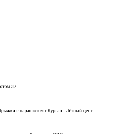
ютом :D
рыжки с парашютом г.Курган . Лётный цент