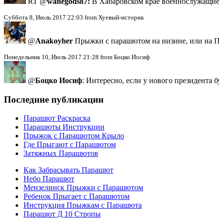
RT @
wanegods87:
В Хабаровском крае военнослужащие
Суббота 8, Июль 2017 22:03 from Хуевый-историк
@
Anakoyher
Прыжки с парашютом на низине, или на П
Понедельник 10, Июль 2017 21:28 from Боцко Иосиф
@
Боцко Иосиф
: Интересно, если у нового президента 
Последние публикации
Парашют Раскраска
Парашюты Инструкции
Прыжок с Парашютом Крыло
Где Прыгают с Парашютом
Затяжных Парашютов
Как Забрасывать Парашют
Небо Парашют
Мензелинск Прыжки с Парашютом
Ребенок Прыгает с Парашютом
Инструкция Прыжкам с Парашюта
Парашют Д 10 Стропы