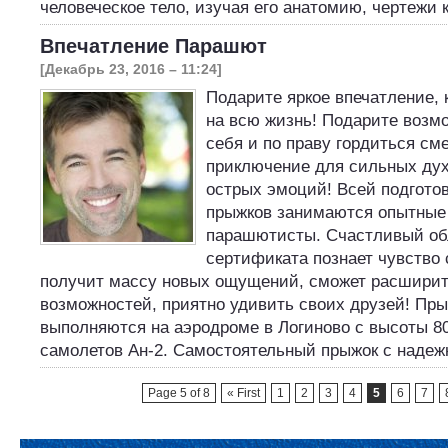
человеческое тело, изучая его анатомию, чертежи 
Впечатление Парашют
[Декабрь 23, 2016 – 11:24]
Подарите яркое впечатление, 
на всю жизнь! Подарите возм
себя и по праву гордиться см
приключение для сильных ду
острых эмоций! Всей подгото
прыжков занимаются опытные
парашютисты. Счастливый об
сертификата познает чувство 
получит массу новых ощущений, сможет расширить
возможностей, приятно удивить своих друзей! Пр
выполняются на аэродроме в Логиново с высоты 80
самолетов Ан-2. Самостоятельный прыжок с наде
Page 5 of 8
« First
1
2
3
4
5
6
7