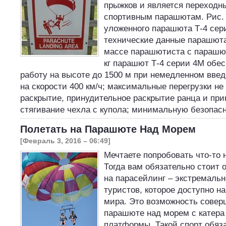
прыжков и является переходн
спортивным парашютам. Рис.
уложенного парашюта Т-4 сер
технические данные парашюта
массе парашютиста с парашю
кг парашют Т-4 серии 4М обе
работу на высоте до 1500 м при немедленном введ
на скорости 400 км/ч; максимальные перегрузки не 
раскрытие, принудительное раскрытие ранца и пр
стягивание чехла с купола; минимальную безопа
Полетать на Парашюте Над Морем
[Февраль 3, 2016 – 06:49]
Мечтаете попробовать что-то 
Тогда вам обязательно стоит 
на парасейлинг – экстремальн
туристов, которое доступно на
мира. Это возможность совер
парашюте над морем с катера
платформы. Такой спорт обяз