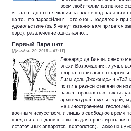
всем любителям активного отд
устал от долгого лежания на пляже под палящим 
на то, что парасейлинг – это очень недолгое и пр
удовольствие (за 5 минут катания вам придется за
евро), развлечение однозначно…
Первый Парашют
[Декабрь 20, 2015 – 07:11]
Леонардо да Винчи, самого мн
эпохи Возрождения, лучше все
творца, написавшего картины 
Лизы дель Джокондо» и «Тайн
почти в равной степени он из
разносторонностью, так как у
архитектурой, скульптурой, м
машиностроением, геологией,
военным искусством, и лишь в свободное время п
предаться созданию эскизов для проектирования 
летательных аппаратов (вертолетов). Также на бум