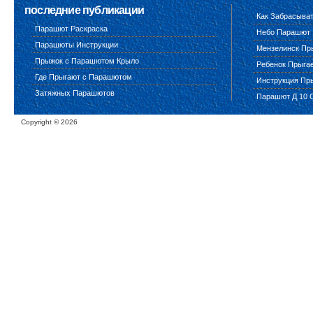
последние публикации
Как Забрасыва
Парашют Раскраска
Небо Парашют
Парашюты Инструкции
Мензелинск Пр
Прыжок с Парашютом Крыло
Ребенок Прыга
Где Прыгают с Парашютом
Инструкция Пр
Затяжных Парашютов
Парашют Д 10 
Copyright ©
2026