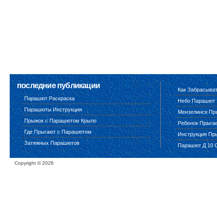
последние публикации
Как Забрасыва
Парашют Раскраска
Небо Парашют
Парашюты Инструкции
Мензелинск Пр
Прыжок с Парашютом Крыло
Ребенок Прыга
Где Прыгают с Парашютом
Инструкция Пр
Затяжных Парашютов
Парашют Д 10 
Copyright ©
2026