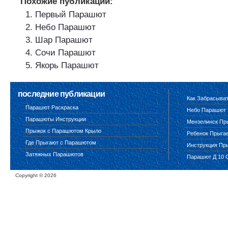
Похожие публикации:
Первый Парашют
Небо Парашют
Шар Парашют
Сочи Парашют
Якорь Парашют
последние публикации
Как Забрасыва
Парашют Раскраска
Небо Парашют
Парашюты Инструкции
Мензелинск Пр
Прыжок с Парашютом Крыло
Ребенок Прыга
Где Прыгают с Парашютом
Инструкция Пр
Затяжных Парашютов
Парашют Д 10 
Copyright ©
2026