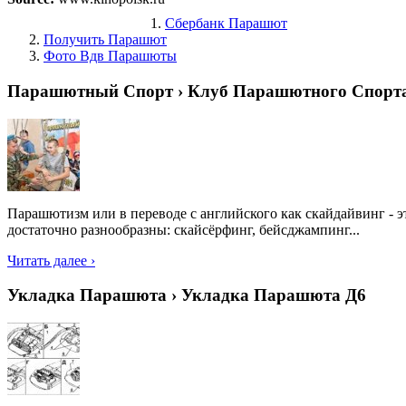
Сбербанк Парашют
Получить Парашют
Фото Вдв Парашюты
Парашютный Спорт › Клуб Парашютного Спорт
Парашютизм или в переводе с английского как скайдайвинг - 
достаточно разнообразны: скайсёрфинг, бейсджампинг...
Читать далее ›
Укладка Парашюта › Укладка Парашюта Д6