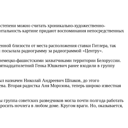
 степени можно считать хроникально-художественно-
ентальность картине придают воспоминания непосредственных
нной близости от места расположения ставки Гитлера, так
и посылала радиограмму за радиограммой «Центру».
й немецко-фашистскими захватчиками территории Белоруссии.
ятнадцатилетний Генка Юшкевич ранее входили в группу
л назначен Николай Андреевич Шпаков, до этого
а. Вторая радистка Аня Морозова, теперь широко известная
 группа советских разведчиков могла почти полгода работать
росить ночлега в любом доме. Кругом враги. Но, оказывается,