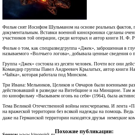
Фильм снят Иосифом Шульманом на основе реальных фактов, п
документальным. Вставки военной кинохроники сделаны очен
участников той операции, среди которых и автор книги Н. Ф. 
Фильм о том, как спецразведгруппа «Джек», заброшенная в глу
называемого «Волчьего логова», добывала ценные сведения о 
Группа «Джек» состояла из десяти человек. Почти все они де
Командир группы Павел Андреевич Крылатых, автор книги На
«Чайка», которая работала под Минском.
Три Ивана: Мельников, Целиков и Овчаров были военными раз
действовавший в разведке на Витебщине и на Минщине. Там же
по кинофильму «Вызываем огонь на себя» (1964), была активн
Тема Великой Отечественной войны неисчерпаема. И лента «Пар
на вражеской территории без всякой надежды на помощь. Ведь э
даже на Германской территории находятся друзья  немецкие к
Похожие публикации:
Source:
www.kinopoisk.ru